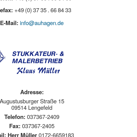
lefax:
+49 (0) 37 35 . 66 84 33
E-Mail:
info@auhagen.de
Adresse:
Augustusburger Straße 15
09514 Lengefeld
Telefon:
037367-2409
Fax:
037367-2405
il: Herr Müller
0172-6659183