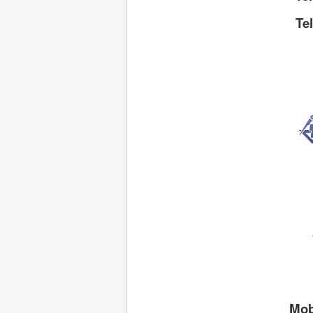
Te
Mob