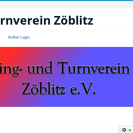
rnverein Zöblitz
m
Author Login