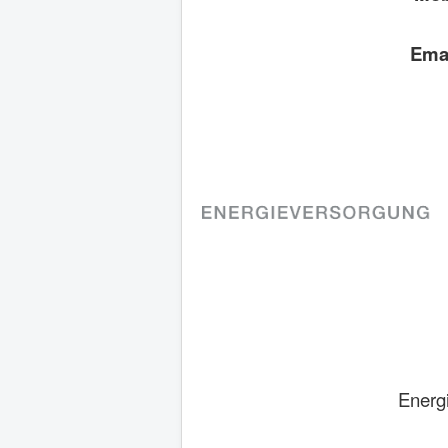
He
Ema
Energ